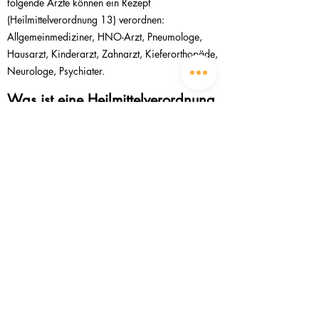
folgende Ärzte können ein Rezept
(Heilmittelverordnung 13) verordnen:
Allgemeinmediziner, HNO-Arzt, Pneumologe,
Hausarzt, Kinderarzt, Zahnarzt, Kieferorthopäde,
Neurologe, Psychiater.
Was ist eine Heilmittelverordnung
(HVO13)?
Die logopädische Behandlung wird in
Deutschland gemäß der Heilmittelverordnung 13
(HVO 13) durchgeführt. Diese Verordnung regelt
die Leistungen der Logopädie im Rahmen der
gesetzlichen Krankenversicherung.
Kontakt
Impressum